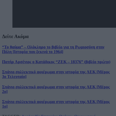
Δείτε Ακόμα
“Το θαύμα” – Ολόκληρο το βιβλίο για τη Ρωμιοσύνη στην
Πόλη [Ιστορία που ξεκινά το 1964]
Πατήρ Αρσένιος ο Κατάδικος “ΖΕΚ – 18376” (βιβλίο πρώτο)
Σπάνιο συλλεκτικό αφιέρωμα στην ιστορία της ΑΕΚ [Μέρος
3ο Τελευταίο]
Σπάνιο συλλεκτικό αφιέρωμα στην ιστορία της ΑΕΚ [Μέρος
2ο]
Σπάνιο συλλεκτικό αφιέρωμα στην ιστορία της ΑΕΚ [Μέρος
1ο]