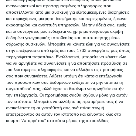
Αθλητικά
Εξώφυλλο
18/10/2025
αναγνωριστικοί και προσαρμοσμένες πληροφορίες που
αποστέλλονται από μια συσκευή για εξατομικευμένες διαφημίσεις
Συρτάκι στη Μύκονο: Το “Artisti Prozymi” προσκάλεσε τους…
και περιεχόμενο, μέτρηση διαφήμισης και περιεχομένου, έρευνα
«Ανεμομύλους» (Video)
ακροατηρίου και ανάπτυξη υπηρεσιών.
Με την άδειά σας, εμείς
και οι συνεργάτες μας ενδέχεται να χρησιμοποιήσουμε ακριβή
Life Style
Εξώφυλλο
30/07/2025
δεδομένα γεωγραφικής τοποθεσίας και ταυτοποίησης μέσω
σάρωσης συσκευών. Μπορείτε να κάνετε κλικ για να συναινέσετε
στην επεξεργασία από εμάς και τους 1733 συνεργάτες μας όπως
Ρένα Δούρου: Δικαιώθηκε για σειρά σεξιστικών & συκοφαντικών
περιγράφεται παραπάνω. Εναλλακτικά, μπορείτε να κάνετε κλικ
δημοσιευμάτων της εφημερίδας «Μακελειό» – Αποζημίωση άνω των 35.000
ευρώ!
για να αρνηθείτε να συναινέσετε ή να αποκτήσετε πρόσβαση σε
πιο λεπτομερείς πληροφορίες και να αλλάξετε τις προτιμήσεις
Αδιακρισίες
Εξώφυλλο
19/12/2024
σας πριν συναινέσετε.
Λάβετε υπόψη ότι κάποια επεξεργασία
των προσωπικών σας δεδομένων ενδέχεται να μην απαιτεί τη
συγκατάθεσή σας, αλλά έχετε το δικαίωμα να αρνηθείτε αυτήν
Καταγγελία Γ. Δαραβίγκα: «Πρώην αστυνομικοί δημιουργούν εντυπώσεις στα
την επεξεργασία. Οι προτιμήσεις σαςθα ισχύουν μόνο για αυτόν
τηλεοπτικά πάνελ»
τον ιστότοπο. Μπορείτε να αλλάξετε τις προτιμήσεις σας ή να
ανακαλέσετε τη συγκατάθεσή σας ανά πάσα στιγμή
Απόψεις
Αστυνομικό
Εξώφυλλο
08/11/2024
επιστρέφοντας σε αυτόν τον ιστότοπο και κάνοντας κλικ στο
κουμπί "Απορρήτου" στο κάτω μέρος της ιστοσελίδας.
Έναρξη Δωρεάν Μαθημάτων Αλβανικής γλώσσας στον Δήμο Ξυλοκάστρου-
Ευρωστίνης – Σε μια δεκαετία θα περιλαμβάνουν στην «Μεγάλη Αλβανία» &
την Κορινθία;