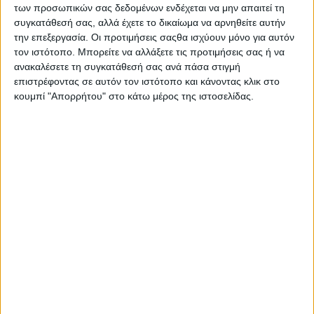
Επικοινωνία
των προσωπικών σας δεδομένων ενδέχεται να μην απαιτεί τη
συγκατάθεσή σας, αλλά έχετε το δικαίωμα να αρνηθείτε αυτήν
Αναζήτηση
την επεξεργασία. Οι προτιμήσεις σαςθα ισχύουν μόνο για αυτόν
τον ιστότοπο. Μπορείτε να αλλάξετε τις προτιμήσεις σας ή να
Αρχική
ανακαλέσετε τη συγκατάθεσή σας ανά πάσα στιγμή
Ελλάδα
επιστρέφοντας σε αυτόν τον ιστότοπο και κάνοντας κλικ στο
Πολιτική
κουμπί "Απορρήτου" στο κάτω μέρος της ιστοσελίδας.
Εθνικά θέματα
Οικονομία
Αστυνομικό
Διεθνή
Επικοινωνία
Follow US
Προσωπικά δεδομένα & Όροι Χρήσης
© 2022 Foxiz News Network. Ruby Design Company. All Rights
Reserved.
Adiakritos.gr
>
Εθνικά θέματα
>
Άρθρο Τουρκοκύπριου: Ποιος θα
μας προστατεύσει από την Τουρκία;
Εθνικά θέματα
Άρθρο Τουρκοκύπριου: Ποιος θα μας