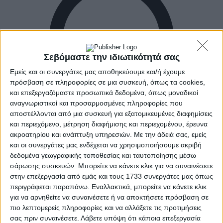
Σεβόμαστε την ιδιωτικότητά σας
Εμείς και οι συνεργάτες μας αποθηκεύουμε και/ή έχουμε
πρόσβαση σε πληροφορίες σε μια συσκευή, όπως τα cookies,
και επεξεργαζόμαστε προσωπικά δεδομένα, όπως μοναδικοί
αναγνωριστικοί και προσαρμοσμένες πληροφορίες που
αποστέλλονται από μια συσκευή για εξατομικευμένες διαφημίσεις
και περιεχόμενο, μέτρηση διαφήμισης και περιεχομένου, έρευνα
ακροατηρίου και ανάπτυξη υπηρεσιών.
Με την άδειά σας, εμείς
και οι συνεργάτες μας ενδέχεται να χρησιμοποιήσουμε ακριβή
δεδομένα γεωγραφικής τοποθεσίας και ταυτοποίησης μέσω
Αρχική
σάρωσης συσκευών. Μπορείτε να κάνετε κλικ για να συναινέσετε
Ελλάδα
στην επεξεργασία από εμάς και τους 1733 συνεργάτες μας όπως
Πολιτική
περιγράφεται παραπάνω. Εναλλακτικά, μπορείτε να κάνετε κλικ
Εθνικά θέματα
Οικονομία
για να αρνηθείτε να συναινέσετε ή να αποκτήσετε πρόσβαση σε
Αστυνομικό
πιο λεπτομερείς πληροφορίες και να αλλάξετε τις προτιμήσεις
Διεθνή
σας πριν συναινέσετε.
Λάβετε υπόψη ότι κάποια επεξεργασία