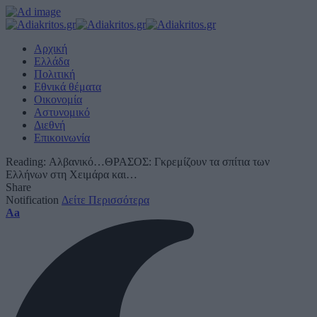
Αρχική
Ελλάδα
Πολιτική
Εθνικά θέματα
Οικονομία
Αστυνομικό
Διεθνή
Επικοινωνία
Reading:
Αλβανικό…ΘΡΑΣΟΣ: Γκρεμίζουν τα σπίτια των
Ελλήνων στη Χειμάρα και…
Share
Notification
Δείτε Περισσότερα
Font
Aa
Resizer