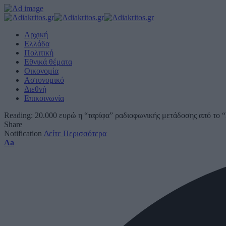
Αρχική
Ελλάδα
Πολιτική
Εθνικά θέματα
Οικονομία
Αστυνομικό
Διεθνή
Επικοινωνία
Reading:
20.000 ευρώ η “ταρίφα” ραδιοφωνικής μετάδοσης από το 
Share
Notification
Δείτε Περισσότερα
Font
Aa
Resizer