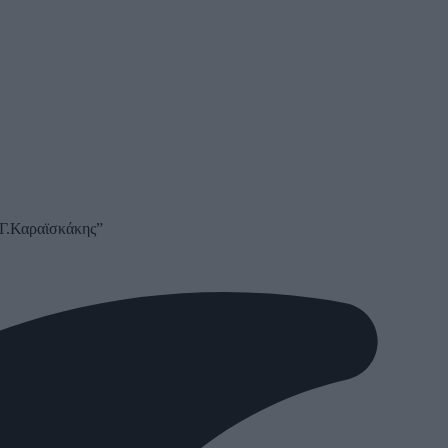
“Γ.Καραϊσκάκης”